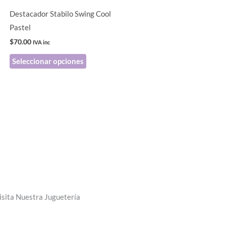
pueden
Destacador Stabilo Swing Cool
elegir
Pastel
en
$
70.00
IVA inc
la
Seleccionar opciones
página
de
producto
isita Nuestra Juguetería