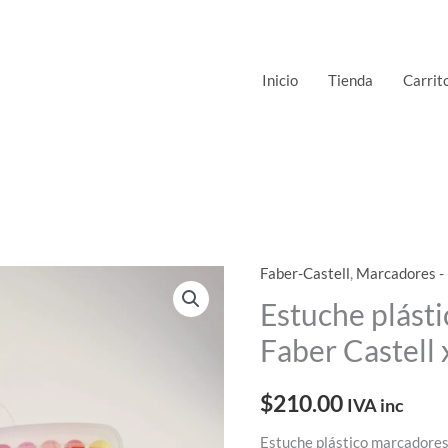
Inicio
Tienda
Carrit
Faber-Castell
,
Marcadores -
Estuche
plástico
Estuche plást
marcadores
Faber Castell
Faber
Castell
$
210.00
IVA inc
x12
cantidad
Estuche plástico marcadores