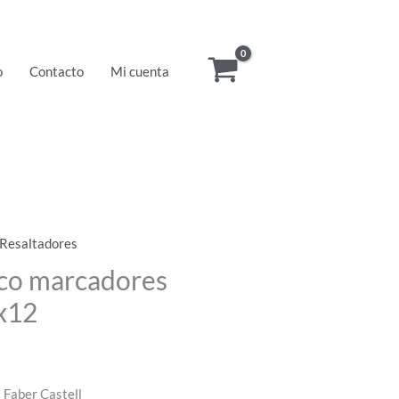
o
Contacto
Mi cuenta
 Resaltadores
ico marcadores
 x12
 Faber Castell