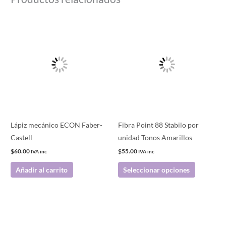
Este
producto
tiene
múltiples
variantes.
Las
opciones
se
pueden
Lápiz mecánico ECON Faber-
Fibra Point 88 Stabilo por
elegir
Castell
unidad Tonos Amarillos
en
$
60.00
$
55.00
IVA inc
IVA inc
la
Añadir al carrito
Seleccionar opciones
página
de
producto
Este
Este
producto
producto