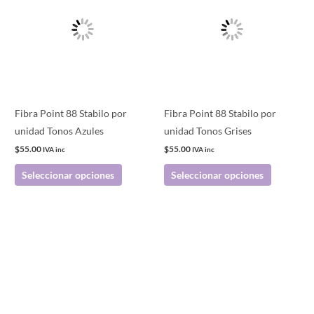
tiene
tiene
múltiples
múltiples
variantes.
variantes.
Las
Las
opciones
opciones
se
se
pueden
pueden
Fibra Point 88 Stabilo por
Fibra Point 88 Stabilo por
elegir
elegir
unidad Tonos Azules
unidad Tonos Grises
en
en
$
55.00
$
55.00
IVA inc
IVA inc
la
la
Seleccionar opciones
Seleccionar opciones
página
página
de
de
producto
producto