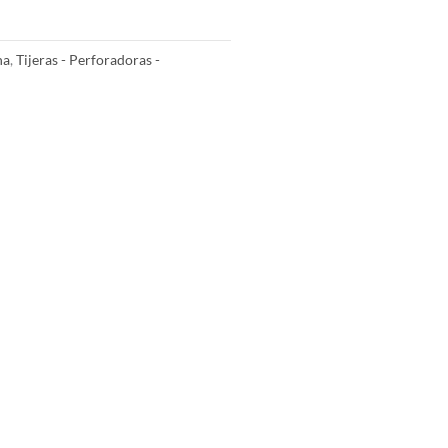
na
,
Tijeras - Perforadoras -