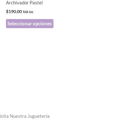
Archivador Pastel
elegir
$
190.00
IVA inc
en
Seleccionar opciones
la
página
de
producto
isita Nuestra Juguetería