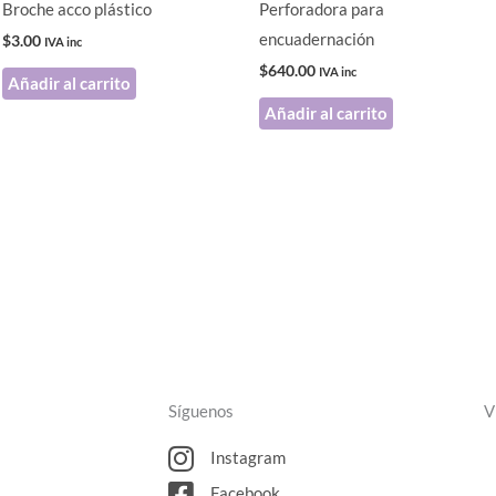
Broche acco plástico
Perforadora para
encuadernación
$
3.00
IVA inc
$
640.00
IVA inc
Añadir al carrito
Añadir al carrito
Síguenos
V
Instagram
Facebook