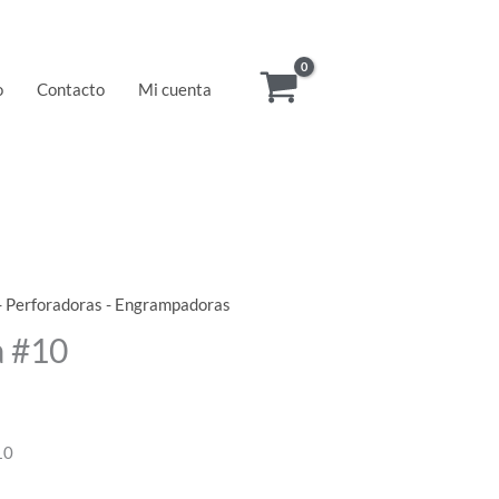
o
Contacto
Mi cuenta
 - Perforadoras - Engrampadoras
 #10
10