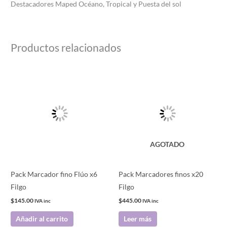
Destacadores Maped Océano, Tropical y Puesta del sol
Productos relacionados
AGOTADO
Pack Marcador fino Flúo x6
Pack Marcadores finos x20
Filgo
Filgo
$
145.00
$
445.00
IVA inc
IVA inc
Añadir al carrito
Leer más