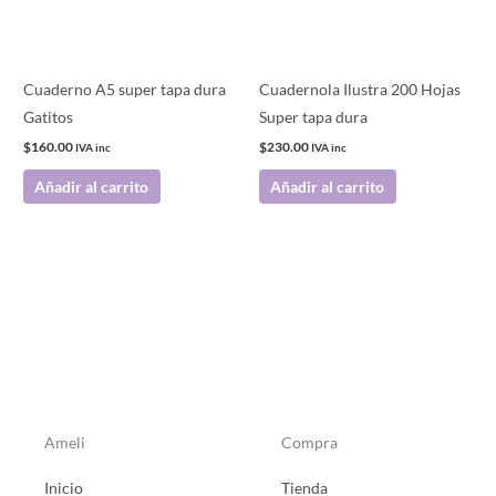
Cuaderno A5 super tapa dura
Cuadernola Ilustra 200 Hojas
Gatitos
Super tapa dura
$
160.00
$
230.00
IVA inc
IVA inc
Añadir al carrito
Añadir al carrito
Ameli
Compra
Inicio
Tienda