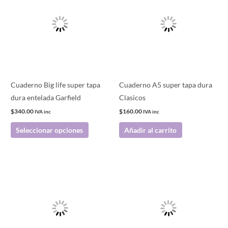
tiene
múltiples
variantes.
Las
opciones
se
pueden
Cuaderno Big life super tapa
Cuaderno A5 super tapa dura
elegir
dura entelada Garfield
Clasicos
en
$
340.00
$
160.00
IVA inc
IVA inc
la
Seleccionar opciones
Añadir al carrito
página
de
producto