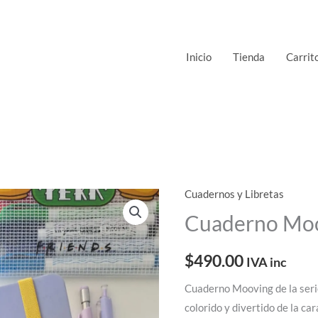
Inicio
Tienda
Carrit
Cuadernos y Libretas
Cuaderno
Mooving
Cuaderno Moo
Friends
cantidad
$
490.00
IVA inc
Cuaderno Mooving de la serie
colorido y divertido de la car