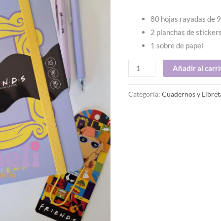
80 hojas rayadas de 9
2 planchas de sticker
1 sobre de papel
Añadir al carri
Categoría:
Cuadernos y Libret