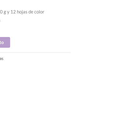
0 g y 12 hojas de color
s
to
as