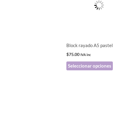
múltiples
variantes.
Las
opciones
se
pueden
Block rayado A5 pastel
elegir
$
75.00
IVA inc
en
Seleccionar opciones
la
página
de
producto