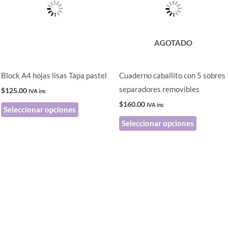
múltiples
múltiples
variantes.
variantes
Las
Las
AGOTADO
opciones
opciones
se
se
pueden
pueden
Block A4 hojas lisas Tapa pastel
Cuaderno caballito con 5 sobres
elegir
elegir
separadores removibles
$
125.00
IVA inc
en
en
$
160.00
IVA inc
Seleccionar opciones
la
la
Seleccionar opciones
página
página
de
de
producto
producto