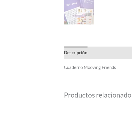
Descripción
Cuaderno Mooving Friends
Productos relacionado
Este
producto
tiene