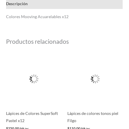
Descripción
Colores Mooving Acuarelables x12
Productos relacionados
Lápices de Colores SuperSoft
Lápices de colores tonos piel
Pastel x12
Filgo
$
250.00
$
110.00
IVA inc
IVA inc