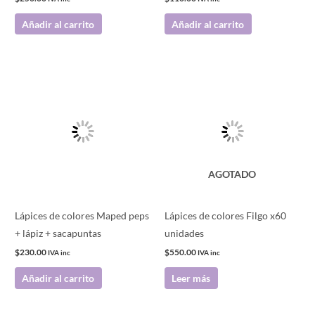
Añadir al carrito
Añadir al carrito
AGOTADO
Lápices de colores Maped peps
Lápices de colores Filgo x60
+ lápiz + sacapuntas
unidades
$
230.00
$
550.00
IVA inc
IVA inc
Añadir al carrito
Leer más