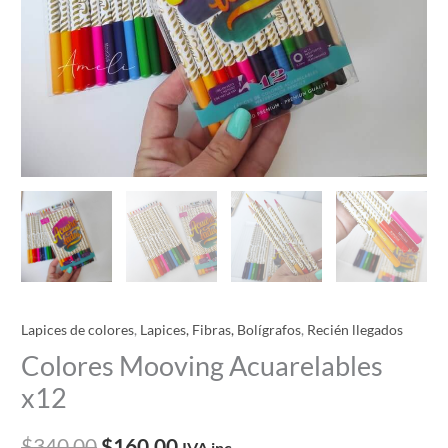
Lapices de colores
,
Lapices, Fibras, Bolígrafos
,
Recién llegados
Colores Mooving Acuarelables
x12
$
340.00
$
160.00
IVA inc