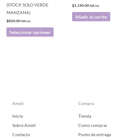
en
(STOCK SOLO VERDE
$
1,190.00
IVA inc
la
MANZANA)
Añadir al carrito
página
$
820.00
IVA inc
de
Seleccionar opciones
producto
Ameli
Compra
Inicio
Tienda
Sobre Ameli
Como comprar
Contacto
Punto de entrega