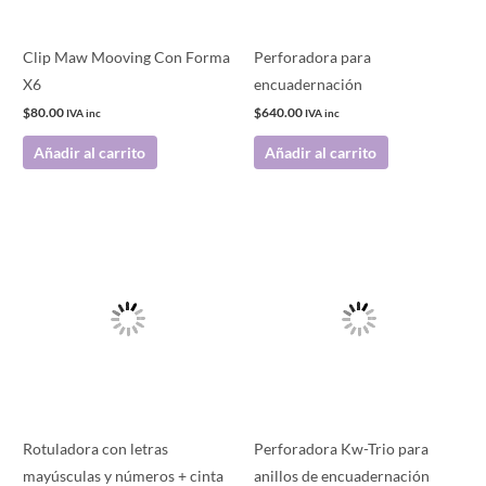
Clip Maw Mooving Con Forma
Perforadora para
X6
encuadernación
$
80.00
$
640.00
IVA inc
IVA inc
Añadir al carrito
Añadir al carrito
Este
producto
tiene
múltiples
variantes.
Las
opciones
se
pueden
Rotuladora con letras
Perforadora Kw-Trio para
elegir
mayúsculas y números + cinta
anillos de encuadernación