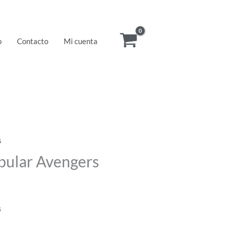
o
Contacto
Mi cuenta
s
bular Avengers
s