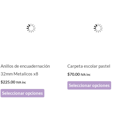
Este
Este
producto
producto
tiene
tiene
múltiples
múltiples
variantes.
variantes
Las
Las
opciones
opciones
se
se
pueden
pueden
Anillos de encuadernación
Carpeta escolar pastel
elegir
elegir
32mm Metalicos x8
$
70.00
IVA inc
en
en
$
225.00
IVA inc
Seleccionar opciones
la
la
Seleccionar opciones
página
página
de
de
producto
producto