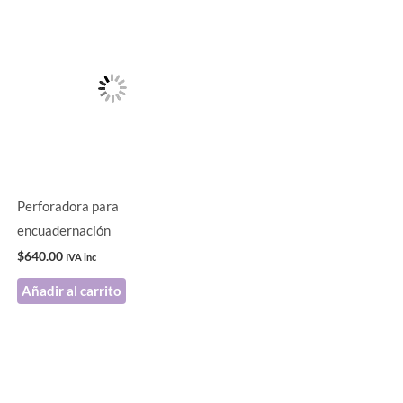
.
Perforadora para
encuadernación
$
640.00
IVA inc
Añadir al carrito