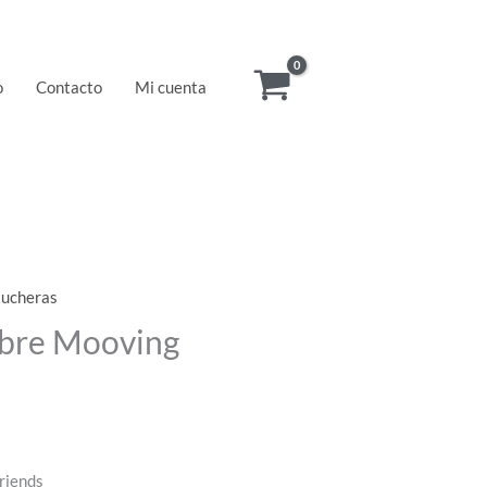
o
Contacto
Mi cuenta
tucheras
obre Mooving
riends