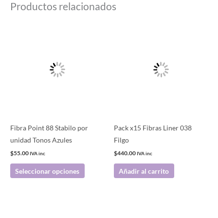
Productos relacionados
Este
producto
tiene
múltiples
variantes.
Las
opciones
se
pueden
Fibra Point 88 Stabilo por
Pack x15 Fibras Liner 038
elegir
unidad Tonos Azules
Filgo
en
$
55.00
$
440.00
IVA inc
IVA inc
la
Seleccionar opciones
Añadir al carrito
página
de
producto
Este
producto