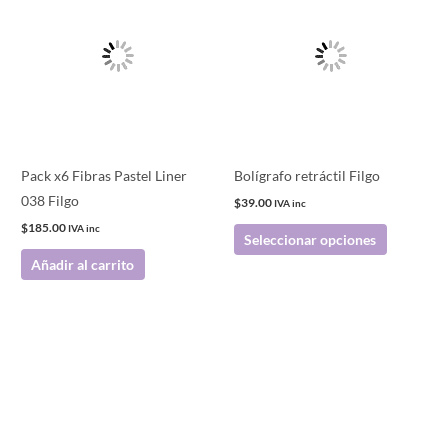
tiene
múltiples
variantes.
Las
opciones
se
pueden
Pack x6 Fibras Pastel Liner
Bolígrafo retráctil Filgo
elegir
038 Filgo
$
39.00
IVA inc
en
$
185.00
IVA inc
Seleccionar opciones
la
Añadir al carrito
página
de
producto