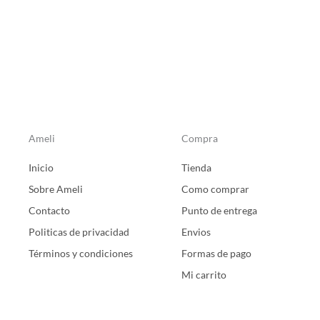
producto
producto
Ameli
Compra
Inicio
Tienda
Sobre Ameli
Como comprar
Contacto
Punto de entrega
Politicas de privacidad
Envios
Términos y condiciones
Formas de pago
Mi carrito