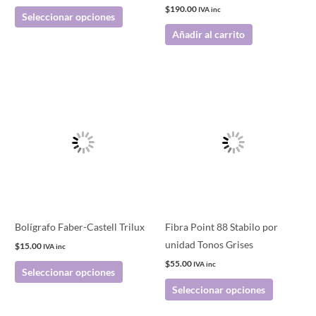
en
$
190.00
IVA inc
Seleccionar opciones
la
Añadir al carrito
página
de
producto
Este
Este
producto
producto
tiene
tiene
múltiples
múltiples
variantes.
variantes.
Las
Las
opciones
opciones
se
se
pueden
pueden
Bolígrafo Faber-Castell Trilux
Fibra Point 88 Stabilo por
elegir
elegir
unidad Tonos Grises
$
15.00
IVA inc
en
en
$
55.00
IVA inc
Seleccionar opciones
la
la
Seleccionar opciones
página
página
de
de