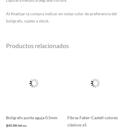
Lapicera metalica degrade corona
Al finalizar la compra indicar en notas color de preferencia del
bolígrafo, sujeto a stock.
Productos relacionados
Este
producto
tiene
múltiples
variantes.
Las
opciones
se
pueden
Bolígrafo punta aguja 0.5mm
Fibras Faber-Castell colores
elegir
clásicos x5
$
45.00
IVA inc