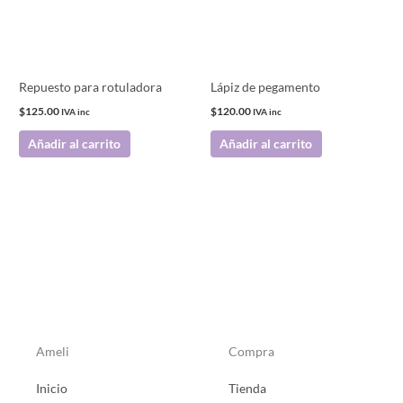
Repuesto para rotuladora
Lápiz de pegamento
$
125.00
$
120.00
IVA inc
IVA inc
Añadir al carrito
Añadir al carrito
Ameli
Compra
Inicio
Tienda