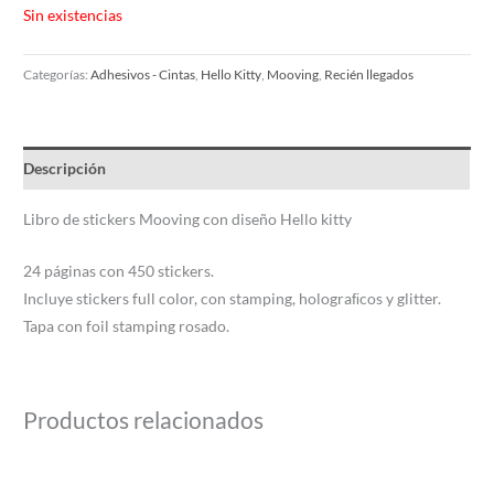
Sin existencias
Categorías:
Adhesivos - Cintas
,
Hello Kitty
,
Mooving
,
Recién llegados
Descripción
Libro de stickers Mooving con diseño Hello kitty
24 páginas con 450 stickers.
Incluye stickers full color, con stamping, holograﬁcos y glitter.
Tapa con foil stamping rosado.
Productos relacionados
Este