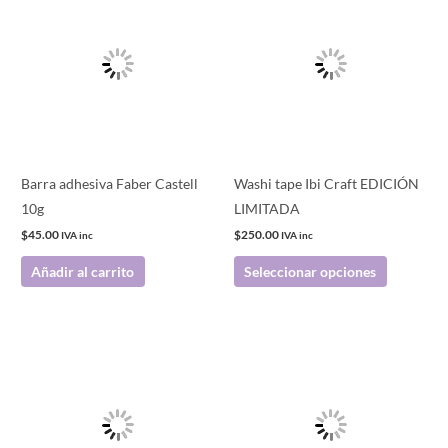
producto
tiene
múltiples
variantes.
Las
opciones
se
pueden
Barra adhesiva Faber Castell
Washi tape Ibi Craft EDICIÓN
elegir
10g
LIMITADA
en
$
45.00
$
250.00
IVA inc
IVA inc
la
Añadir al carrito
Seleccionar opciones
página
de
producto