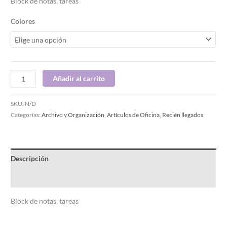
Block de notas, tareas
Colores
Añadir al carrito
SKU:
N/D
Categorías:
Archivo y Organización
,
Artículos de Oficina
,
Recién llegados
Descripción
Información adicional
Block de notas, tareas