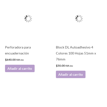
Perforadora para
Block DL Autoadhesivo 4
encuadernación
Colores 100 Hojas 51mm x
76mm
$
640.00
IVA inc
$
50.00
IVA inc
Añadir al carrito
Añadir al carrito