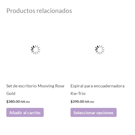
Productos relacionados
Este
producto
tiene
múltiples
variantes.
Las
opciones
se
pueden
Set de escritorio Mooving Rose
Espiral para encuadernadora
elegir
Gold
Kw-Trio
en
$
380.00
$
390.00
IVA inc
IVA inc
la
Añadir al carrito
Seleccionar opciones
página
de
producto