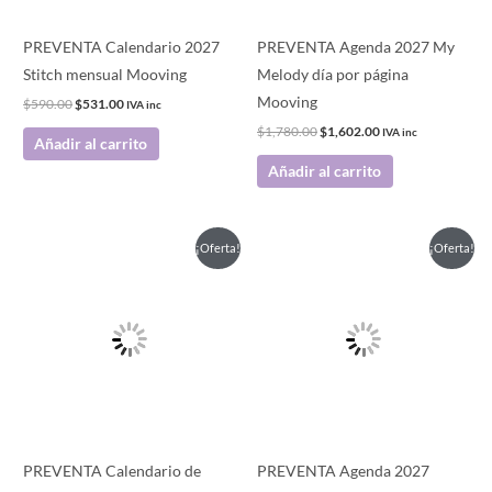
PREVENTA Calendario 2027
PREVENTA Agenda 2027 My
Stitch mensual Mooving
Melody día por página
Mooving
$
590.00
$
531.00
IVA inc
$
1,780.00
$
1,602.00
IVA inc
Añadir al carrito
Añadir al carrito
El
El
El
El
¡Oferta!
¡Oferta!
precio
precio
precio
precio
original
actual
original
actual
era:
es:
era:
es:
$460.00.
$414.00.
$1,780.00.
$1,602.00.
PREVENTA Calendario de
PREVENTA Agenda 2027