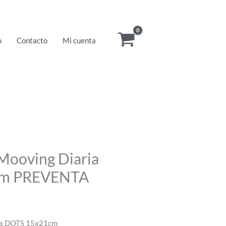
o
Contacto
Mi cuenta
Mooving Diaria
cm PREVENTA
ia DOTS 15x21cm