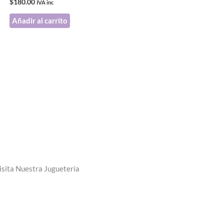
$
180.00
IVA inc
Añadir al carrito
isita Nuestra Juguetería