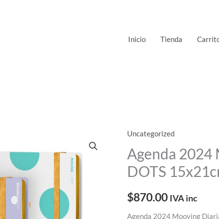
Inicio
Tienda
Carrit
Uncategorized
Agenda
2024
Agenda 2024 
Mooving
DOTS 15x21
Diaria
DOTS
$
870.00
IVA inc
15x21cm
PREVENTA
Agenda 2024 Mooving Diar