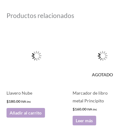
Productos relacionados
AGOTADO
Llavero Nube
Marcador de libro
metal Principito
$
180.00
IVA inc
$
160.00
IVA inc
Añadir al carrito
Leer más