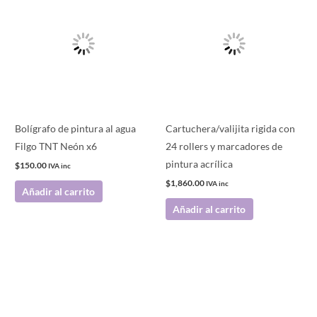
Bolígrafo de pintura al agua
Cartuchera/valijita rigida con
Filgo TNT Neón x6
24 rollers y marcadores de
pintura acrílica
$
150.00
IVA inc
$
1,860.00
IVA inc
Añadir al carrito
Añadir al carrito